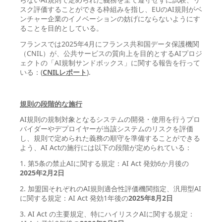
スク評価することができる枠組みを指し、EUのAI規則がベ
ンチャー企業のイノベーションの妨げにならないようにす
ることを目的としている。
フランスでは2025年4月にフランス共和国データ保護機関
（CNIL）が、公共サービスの質向上を目的とするAIプロジ
ェクトの「AI規制サンドボックス」に関する報告を行って
いる：(
CNIL
レポート
).
規則の段階的な施行
AI規則の規制対象となるシステムの開発・使用を行うプロ
バイダーやデプロイヤーが当該システムのリスクを評価
し、規則で定められた義務の順守を準備することができる
よう、AI Actの施行には以下の段階が定められている：
1. 第5条の禁止AIに関する規定：AI Act 発効6か月後の
2025年2月2日
2. 加盟国それぞれのAI規則適合性評価機関指定、汎用型AI
に関する規定：AI Act 発効1年後の
2025年8月2日
3. AI Act の主要規定、特にハイリスクAIに関する規定：