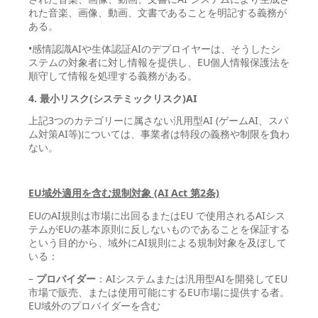
れた音楽、画像、動画、文書であることを明記する義務が
ある。
•感情認識AIや生体認証AIのデプロイヤーは、そうしたシ
ステムの対象者に対し情報を提供し、EU個人情報保護法を
順守して情報を処理する義務がある。
4. 最小リスク(システミックリスク)AI
上記3つのカテゴリーに属さない汎用型AI (ゲームAI、スパ
ム対策AI等)については、事業者は特段の義務や制限を負わ
ない。
EU
域外適用を含む規制対象 (AI Act
第2
条)
EUのAI規則は市場に出回るまたはEU で使用されるAIシス
テムがEUの基本原則に反しないものであることを保証する
という目的から、域外にAI規則による規制対象を及ぼして
いる：
–
プロバイダー
：AIシステムまたは汎用型AIを開発してEU
市場で販売、または使用可能にするEU市場に提供する者。
EU域外のプロバイダーを含む