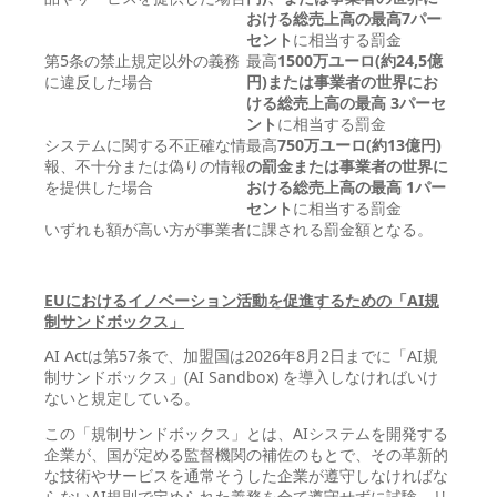
おける総売上高の最高7パー
セント
に相当する罰金
第5条の禁止規定以外の義務
最高
1500万ユーロ(約24,5億
に違反した場合
円)または事業者の世界にお
ける総売上高の最高 3パーセ
ント
に相当する罰金
システムに関する不正確な情
最高
750万ユーロ(約13億円)
報、不十分または偽りの情報
の罰金または事業者の世界に
を提供した場合
おける総売上高の最高 1パー
セント
に相当する罰金
いずれも額が高い方が事業者に課される罰金額となる。
EU
におけるイノベーション活動を促進するための「AI
規
制サンドボックス」
AI Actは第57条で、加盟国は2026年8月2日までに「AI規
制サンドボックス」(AI Sandbox) を導入しなければいけ
ないと規定している。
この「規制サンドボックス」とは、AIシステムを開発する
企業が、国が定める監督機関の補佐のもとで、その革新的
な技術やサービスを通常そうした企業が遵守しなければな
らないAI規則で定められた義務を全て遵守せずに試験、リ