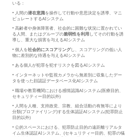
いる：
• 人間の
潜在意識
を操作して行動や意思決定を誘導、マニ
ピュレートするAIシステム
• 高齢者や身体障害者、社会的に困難な状況に置かれてい
る人間、またはグループの
脆弱性を利用
してその行動を誘
導し、重大な損害を与えるAIシステム
• 個人を
社会的にスコアリング
し、スコアリングの低い人
物に差別的な待遇を与えるAIシステム
• ある個人が犯罪を犯すリスクを図るAIシステム
• インターネットや監視カメラから無差別に収集したデー
タを使った顔認証データベース化AIシステム
• 職場や教育機関における感情認識AIシステム(医療目的、
セキュリティー目的以外)
• 人間を人種、支持政党、宗教、組合活動の有無等により
分類(プロファイリング)する生体認証AIシステム(犯罪防止
目的以外)
• 公的スペースにおける、犯罪防止目的の遠距離リアルタ
イム生体認証AIシステム、(セキュリティー目的、犯罪の犠