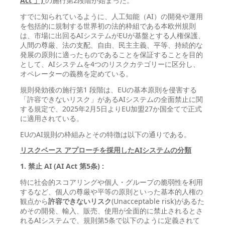
Act 」)
の施行第2段階が始まった。
すでに知られているように、人工知能（AI）の開発や運用
を包括的に規制する世界初の法的枠組である本欧州規則
は、市場に出回るAIシステムがEUが基盤とする人権保護、
人間の尊厳、法の支配、自由、民主主義、平等、持続的な
発展の原則に適ったものであることを保証することを目的
として、AIシステムを4つのリスクカテゴリーに区分し、
オペレーターの義務を定めている。
規則発効後の施行第1 段階は、EUの基本原則を侵害する
「許容できないリスク」があるAIシステムの全面禁止に関
する規定で、2025年2月5日よりEU加盟27か国全てで正式
に適用されている。
EUのAI規則の枠組みとその特徴は以下の通りである。
リスクベース
アプローチを採用したAI
システムの分類
1. 禁止 AI (AI Act 第5条) :
特に社会的スコアリングや個人・グループの脆弱性を利用
するなど、個人の尊厳や平等の原則といった基本的人権の
観点から
許容できないリスク
(Unacceptable risk)があるた
めその開発、輸入、販売、使用が全面的に禁止されるとさ
れるAIシステムで、規則第5条で以下のように定義されて