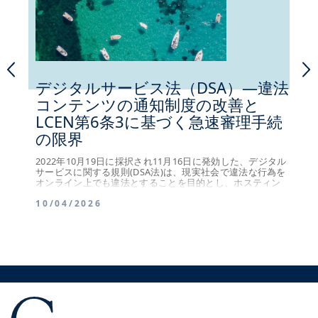
デジタルサービス法（DSA）―違法
欧州
コンテンツの通知制度の改善と
行
LCEN第6条3に基づく急速審理手続
20
の限界
（E
」)
則を
2022年10月19日に採択され11月16日に発効した、デジタル
04/
全面
サービスに関する規則(DSA法)は、現実社会で違法な行為を
全て
オンライン上でも違法とすることを目的とし、ホスティン
グサービスプロバイダー特に大型オンラインプラットフォ
10/04/2026
ームに対し、違法コンテンツの防止における新しい義務を
制定した。