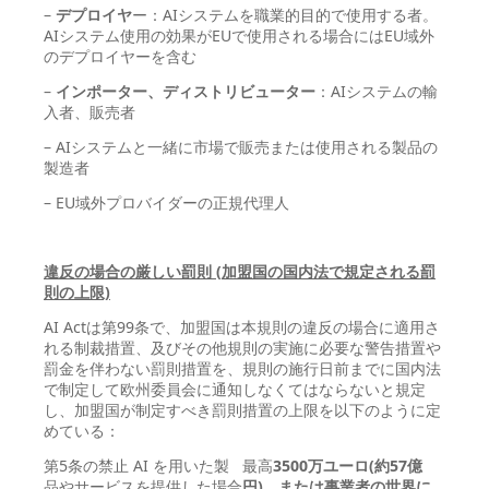
–
デプロイヤ
ー：AIシステムを職業的目的で使用する者。
AIシステム使用の効果がEUで使用される場合にはEU域外
のデプロイヤーを含む
–
インポーター、ディストリビューター
：AIシステムの輸
入者、販売者
– AIシステムと一緒に市場で販売または使用される製品の
製造者
– EU域外プロバイダーの正規代理人
違反の場合の厳しい罰則 (
加盟国の国内法で規定される罰
則の上限)
AI Actは第99条で、加盟国は本規則の違反の場合に適用さ
れる制裁措置、及びその他規則の実施に必要な警告措置や
罰金を伴わない罰則措置を、規則の施行日前までに国内法
で制定して欧州委員会に通知しなくてはならないと規定
し、加盟国が制定すべき罰則措置の上限を以下のように定
めている：
第5条の禁止 AI を用いた製
最高
3500万ユーロ(約57億
品やサービスを提供した場合
円)、または事業者の世界に