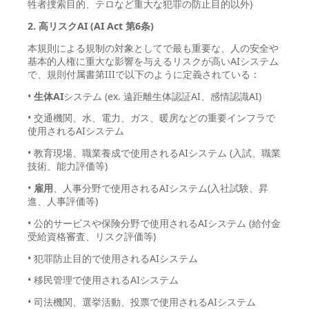
牲者捜索目的、テロなど重大な犯罪の防止目的以外)
2. 高リスクAI (AI Act 第6条)
本規則による規制の対象としてで最も重要な、人の安全や
基本的人権に重大な影響を与えるリスクが高いAIシステム
で、規則付属書第IIIで以下のように定義されている：
•
生体AI
システム (ex. 遠距離生体認証AI、感情認識AI)
• 交通機関、水、電力、ガス、暖房などの重要インフラで
使用されるAIシステム
• 教育現場、職業養成で使用されるAIシステム (入試、職業
技術、能力評価等)
•
雇用
、人事分野で使用されるAIシステム(入社試験、昇
進、人事評価等)
• 公的サービスや保険分野で使用されるAIシステム (給付金
受給資格審査、リスク評価等)
• 犯罪防止目的で使用されるAIシステム
• 移民管理で使用されるAIシステム
• 司法機関、選挙活動、投票で使用されるAIシステム