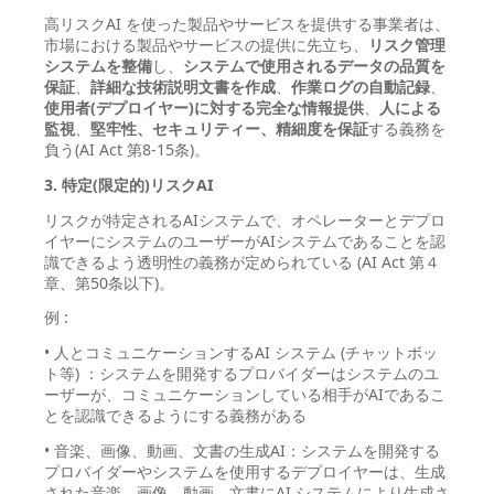
高リスクAI を使った製品やサービスを提供する事業者は、
市場における製品やサービスの提供に先立ち、
リスク管理
システムを整備
し、
システムで使用されるデータの品質を
保証
、
詳細な技術説明文書を作成
、
作業ログの自動記録
、
使用者(デプロイヤー)に対する完全な情報提供
、
人による
監視
、
堅牢性、セキュリティー、精細度を保証
する義務を
負う(AI Act 第8-15条)。
3. 特定(限定的)リスクAI
リスクが特定されるAIシステムで、オペレーターとデプロ
イヤーにシステムのユーザーがAIシステムであることを認
識できるよう透明性の義務が定められている (AI Act 第４
章、第50条以下)。
例 :
• 人とコミュニケーションするAI システム (チャットボッ
ト等) ：システムを開発するプロバイダーはシステムのユ
ーザーが、コミュニケーションしている相手がAIであるこ
とを認識できるようにする義務がある
• 音楽、画像、動画、文書の生成AI：システムを開発する
プロバイダーやシステムを使用するデプロイヤーは、生成
された音楽、画像、動画、文書にAI システムにより生成さ