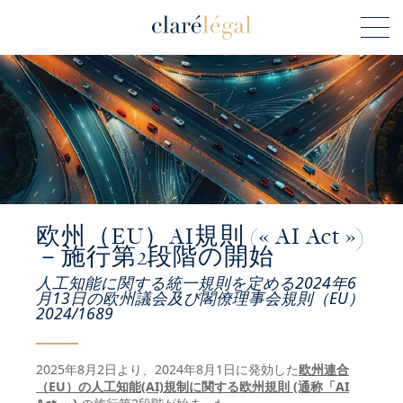
欧州（EU）AI規則 (« AI Act »)
－施行第2段階の開始
人工知能に関する統一規則を定める2024年6
月13日の欧州議会及び閣僚理事会規則（EU）
2024/1689
2025年8月2日より、2024年8月1日に発効した
欧州連合
（EU）の人工知能(AI)規制に関する欧州規則 (通称「AI