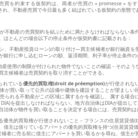
買を約束する仮契約は、両者が売買の « promesse » 
称され、不動産売買で今日最も多く結ばれている仮契約の形態で
が不動産の売買契約を結ぶために満たさなければならない条
。ほとんどの場合以下の停止条件が仮契約書に記載される：
ローン、不動産投資ローン)の取り付け―買主候補者が銀行融資を
が銀行に申し込むローンの額、返済期間、利子率が停止条件の
不動産使用の制限が付けられた物件でないことの確認－そのよう
買主候補者は売買契約を取り消すことができる。
られている
優先的買取権(droit de préemption)
が行使されな
体が買い取って公共の設備や建物を建設することが望ましい
売られる不動産がこの区域に属するかを確認し、属する場合
on d’aliéner, DIA)を提出しなければならない。地方自治体はDIA
自治体が物件を買い取ることを決定する場合には、売買契約は
先的買取権が行使されないこと－フランスの住居賃貸借(bail d’h
借主は借りているアパートの優先的買取権を持つ(住居賃貸借に
主候補者に売る前に借主にアパートを買い取るかを尋ね、借主が