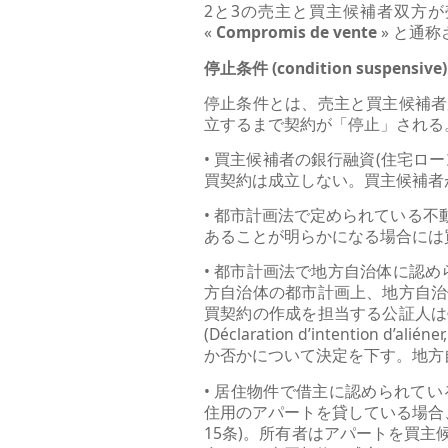
2と3の売主と買主候補者双方が売
«
Compromis de vente
» と通
停止条件 (condition suspensive)
停止条件とは、売主と買主候補者
立するまで契約が「停止」される
• 買主候補者の銀行融資(住宅
買契約は成立しない。買主候補者
• 都市計画法で定められている
あることが明らかになる場合には
• 都市計画法で地方自治体に認め
方自治体の都市計画上、地方自治
買契約の作成を担当する公証人は
(Déclaration d’intenti
か否かについて決定を下す。地方
• 居住物件で借主に認められている優
住用のアパートを貸している場合、
15条)。所有者はアパートを買