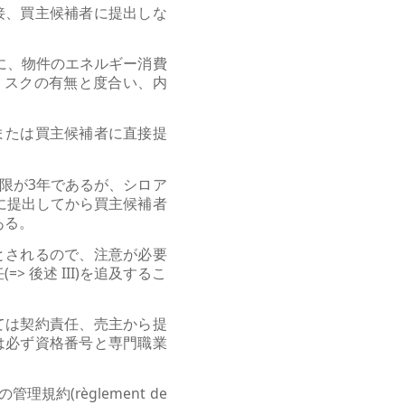
接、買主候補者に提出しな
に、物件のエネルギー消費
害のリスクの有無と度合い、内
または買主候補者に直接提
限が3年であるが、シロア
に提出してから買主候補者
ある。
とされるので、注意が必要
> 後述 III)を追及するこ
ては契約責任、売主から提
は必ず資格番号と専門職業
約(règlement de