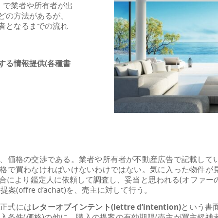
イト で業者や所有者が出
どの方法があるが、
者となるまでの流れ
する情報提供(各種書
、価格の交渉である。業者や所有者が不動産広告で記載して
格で買わなければいけないわけではない。気に入った物件が
合により鑑定人に依頼して調査し、妥当と思われる(オファー
offre d’achat)を、売主に対して行う。
正式には
レターオブインテント(lettre d’intention)
という書
入条件(価格)の他に、購入の提案の有効期限(売主が買主候補