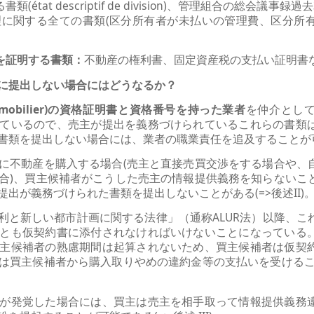
る書類(état descriptif de division)、管理組合の総会
に関する全ての書類(区分所有者が未払いの管理費、区分所
を証明する書類：
不動産の権利書、固定資産税の支払い証明書
に提出しない場合にはどうなるか？
immobilier)の資格証明書と資格番号を持った業者
を仲介とし
ているので、売主が提出を義務づけられているこれらの書類
書類を提出しない場合には、業者の職業責任を追及することが
に不動産を購入する場合(売主と直接売買交渉をする場合や、
合)、買主候補者がこうした売主の情報提供義務を知らないこ
出が義務づけられた書類を提出しないことがある(=>後述II)
つ権利と新しい都市計画に関する法律」（通称ALUR法）以降、
とも仮契約書に添付されなければいけないことになっている
主候補者の熟慮期間は起算されないため、買主候補者は仮契
は買主候補者から購入取りやめの違約金等の支払いを受けるこ
が発覚した場合には、買主は売主を相手取って情報提供義務