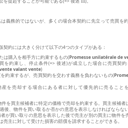
提起することが可能である(=> 後述 III)。
名は義務的ではないが、多くの場合本契約に先立って売買を
仮契約には大きく分けて以下の4つのタイプがある：
または購入を相手方に約束するもの(
Promesse unilatérale de ve
売買を約束し、停止条件(=> 後述)が成立した場合に売買契
vente valant vente
)
売買を約束するが、売買契約を交わす義務を負わないもの(
Prome
不動産を売却する場合にある者に対して優先的に売ることを
物件を買主候補者に特定の価格で売却を約束する。買主候補者
過後、物件を買い取るか否かの意思を表示しなければならない 
候補者が買い取りの意思を表示した後で売主が別の買主に物件を
は売主に対して受けた損害の賠償を請求することができる。