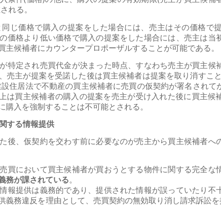
載される。
と同じ価格で購入の提案をした場合には、売主はその価格で
の価格より低い価格で購入の提案をした場合には、売主は当
買主候補者にカウンタープロポーザルすることが可能である。
が特定され売買代金が決まった時点、すなわち売主が買主候
、売主が提案を受諾した後は買主候補者は提案を取り消すこと
建設住居法で不動産の買主候補者に売買の仮契約が署名されて
、実際上は買主候補者の購入の提案を売主が受け入れた後に買主
に購入を強制することは不可能とされる。
に関する情報提供
た後、仮契約を交わす前に必要なのが売主から買主候補者へ
売買において買主候補者が買おうとする物件に関する完全な
義務が課されている
。
情報提供は義務的であり、提供された情報が誤っていたり不
供義務違反を理由として、売買契約の無効取り消し請求訴訟を提起