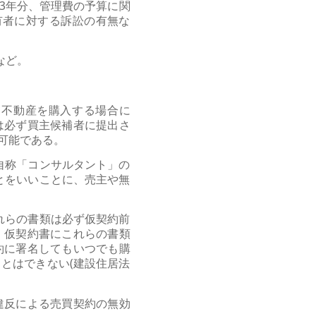
議事録過去3年分、管理費の予算に関
有者に対する訴訟の有無な
など。
て不動産を購入する場合に
は必ず買主候補者に提出さ
可能である。
自称「コンサルタント」の
とをいいことに、売主や無
。
これらの書類は必ず仮契約前
。仮契約書にこれらの書類
約に署名してもいつでも購
とはできない(建設住居法
違反による売買契約の無効