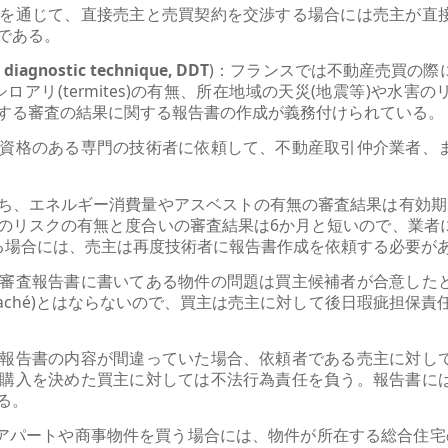
を通じて、直接売主と売買契約を交渉する場合には売主が直
である。
agnostic technique, DDT
)：フランスでは不動産売買の際
、シロアリ(termites)の有無、所在地域の天災(地震等)や水
する審査の結果に関する報告書の作成が義務付けられている。
資格のある専門の技術者に依頼して、不動産取引仲介業者、
ち、エネルギー消費量やアスベストの有無の審査結果は有効期
のリスクの有無と度合いの審査結果は6か月と短いので、業者
る場合には、売主は再度技術者に報告書作成を依頼する必要が
審査報告書に書いてある物件の問題は買主候補者が合意した
caché)とはならないので、買主は売主に対して後日瑕疵担保責任(=
報告書の内容が間違っていた場合、依頼者である売主に対し
購入を決めた買主に対しては不法行為責任を負う。報告書に
る。
アパートや商事物件を買う場合には、物件が所在する総合住宅の管理規