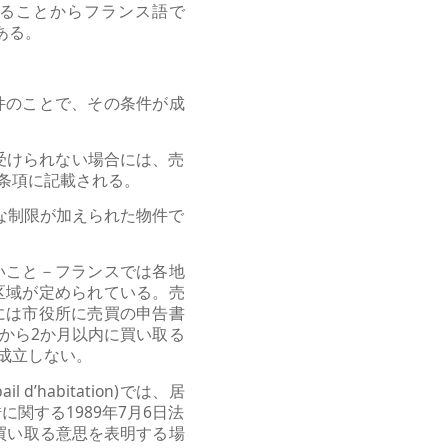
をすることからフランス語で
ある。
件のことで、その条件が成
受けられない場合には、売
条項に記載される。
な制限が加えられた物件で
いこと－フランスでは各地
区域が定められている。売
には市役所に売買の申告書
が提出してから2か月以内に買い取る
成立しない。
abitation)では、居
関する1989年7月6日法
買い取る意思を表明する場