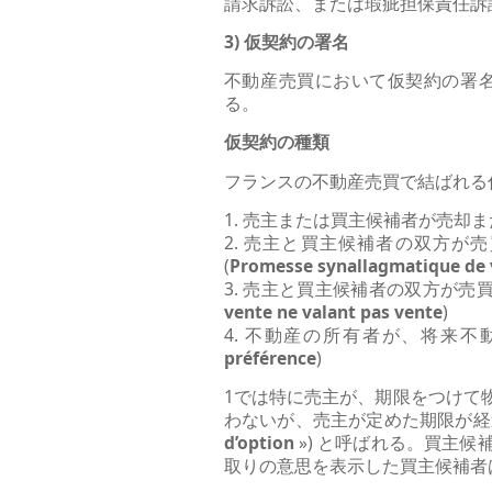
請求訴訟、または瑕疵担保責任訴訟を
3) 仮契約の署名
不動産売買において仮契約の署
る。
仮契約の種類
フランスの不動産売買で結ばれる
1. 売主または買主候補者が売却
2. 売主と買主候補者の双方が
(
Promesse synallagmatique de 
3. 売主と買主候補者の双方が
vente ne valant pas vente
)
4. 不動産の所有者が、将来
préférence
)
1では特に売主が、期限をつけて
わないが、売主が定めた期限が経
d’option
») と呼ばれる。買主
取りの意思を表示した買主候補者