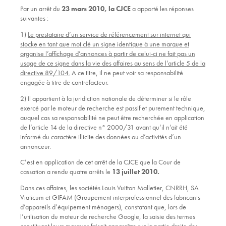
Par un arrêt du
23 mars 2010, la CJCE
a apporté les réponses
suivantes :
1)
Le prestataire d’un service de référencement sur internet qui
stocke en tant que mot clé un signe identique à une marque et
organise l’affichage d’annonces à partir de celui-ci ne fait pas un
usage de ce signe dans la vie des affaires au sens de l’article 5 de la
directive 89/104.
A ce titre, il ne peut voir sa responsabilité
engagée à titre de contrefacteur.
2) Il appartient à la juridiction nationale de déterminer si le rôle
exercé par le moteur de recherche est passif et purement technique,
auquel cas sa responsabilité ne peut être recherchée en application
de l’article 14 de la directive n° 2000/31 avant qu’il n’ait été
informé du caractère illicite des données ou d’activités d’un
annonceur.
C’est en application de cet arrêt de la CJCE que la Cour de
cassation a rendu quatre arrêts le
13 juillet 2010.
Dans ces affaires, les sociétés Louis Vuitton Malletier, CNRRH, SA
Viaticum et GIFAM (Groupement interprofessionnel des fabricants
d’appareils d’équipement ménagers), constatant que, lors de
l’utilisation du moteur de recherche Google, la saisie des termes