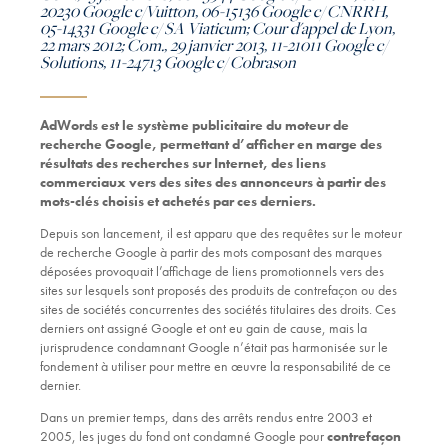
20230 Google c/Vuitton, 06-15136 Google c/ CNRRH,
05-14331 Google c/ SA Viaticum; Cour d'appel de Lyon,
22 mars 2012; Com., 29 janvier 2013, 11-21011 Google c/
Solutions, 11-24713 Google c/ Cobrason
AdWords est le système publicitaire du moteur de
recherche Google, permettant d’afficher en marge des
résultats des recherches sur Internet, des liens
commerciaux vers des sites des annonceurs à partir des
mots-clés choisis et achetés par ces derniers.
Depuis son lancement, il est apparu que des requêtes sur le moteur
de recherche Google à partir des mots composant des marques
déposées provoquait l’affichage de liens promotionnels vers des
sites sur lesquels sont proposés des produits de contrefaçon ou des
sites de sociétés concurrentes des sociétés titulaires des droits. Ces
derniers ont assigné Google et ont eu gain de cause, mais la
jurisprudence condamnant Google n’était pas harmonisée sur le
fondement à utiliser pour mettre en œuvre la responsabilité de ce
dernier.
Dans un premier temps, dans des arrêts rendus entre 2003 et
2005, les juges du fond ont condamné Google pour
contrefaçon