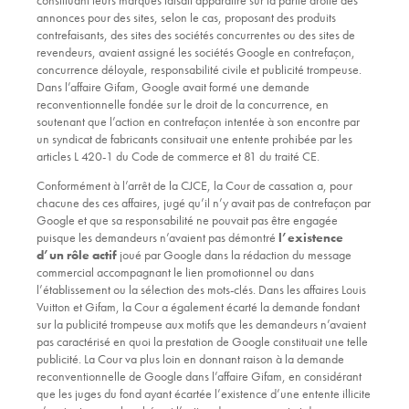
constituant leurs marques faisait apparaître sur la partie droite des
annonces pour des sites, selon le cas, proposant des produits
contrefaisants, des sites des sociétés concurrentes ou des sites de
revendeurs, avaient assigné les sociétés Google en contrefaçon,
concurrence déloyale, responsabilité civile et publicité trompeuse.
Dans l’affaire Gifam, Google avait formé une demande
reconventionnelle fondée sur le droit de la concurrence, en
soutenant que l’action en contrefaçon intentée à son encontre par
un syndicat de fabricants consituait une entente prohibée par les
articles L 420-1 du Code de commerce et 81 du traité CE.
Conformément à l’arrêt de la CJCE, la Cour de cassation a, pour
chacune des ces affaires, jugé qu’il n’y avait pas de contrefaçon par
Google et que sa responsabilité ne pouvait pas être engagée
puisque les demandeurs n’avaient pas démontré
l’existence
d’un rôle actif
joué par Google dans la rédaction du message
commercial accompagnant le lien promotionnel ou dans
l’établissement ou la sélection des mots-clés. Dans les affaires Louis
Vuitton et Gifam, la Cour a également écarté la demande fondant
sur la publicité trompeuse aux motifs que les demandeurs n’avaient
pas caractérisé en quoi la prestation de Google constituait une telle
publicité. La Cour va plus loin en donnant raison à la demande
reconventionnelle de Google dans l’affaire Gifam, en considérant
que les juges du fond ayant écartée l’existence d’une entente illicite