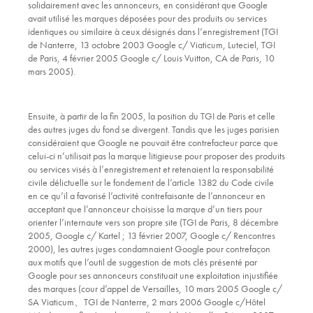
solidairement avec les annonceurs, en considérant que Google
avait utilisé les marques déposées pour des produits ou services
identiques ou similaire à ceux désignés dans l’enregistrement (TGI
de Nanterre, 13 octobre 2003 Google c/ Viaticum, Luteciel, TGI
de Paris, 4 février 2005 Google c/ Louis Vuitton, CA de Paris, 10
mars 2005).
Ensuite, à partir de la fin 2005, la position du TGI de Paris et celle
des autres juges du fond se divergent. Tandis que les juges parisien
considéraient que Google ne pouvait être contrefacteur parce que
celui-ci n’utilisait pas la marque litigieuse pour proposer des produits
ou services visés à l’enregistrement et retenaient la responsabilité
civile délictuelle sur le fondement de l’article 1382 du Code civile
en ce qu’il a favorisé l’activité contrefaisante de l’annonceur en
acceptant que l’annonceur choisisse la marque d’un tiers pour
orienter l’internaute vers son propre site (TGI de Paris, 8 décembre
2005, Google c/ Kartel ; 13 février 2007, Google c/ Rencontres
2000), les autres juges condamnaient Google pour contrefaçon
aux motifs que l’outil de suggestion de mots clés présenté par
Google pour ses annonceurs constituait une exploitation injustifiée
des marques (cour d’appel de Versailles, 10 mars 2005 Google c/
SA Viaticum、TGI de Nanterre, 2 mars 2006 Google c/Hôtel