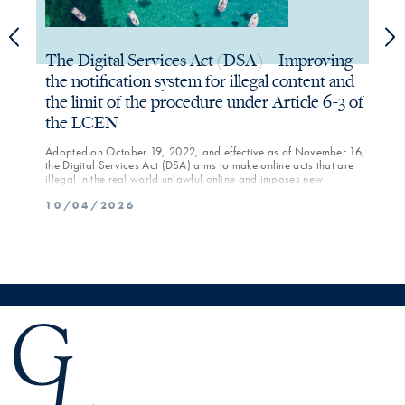
The Digital Services Act (DSA) – Improving
The
the notification system for illegal content and
the
the limit of the procedure under Article 6-3 of
On Au
the LCEN
Some 
inclu
risks
Adopted on October 19, 2022, and effective as of November 16,
04/
the Digital Services Act (DSA) aims to make online acts that are
illegal in the real world unlawful online and imposes new
obligations on hosting service providers—particularly large online
10/04/2026
platforms—regarding the prevention of illegal content.