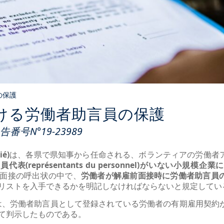
の保護
ける労働者助言員の保護
号N°19-23989
ié)
は、各県で県知事から任命される、ボランティアの労働者
員代表(représentants du personnel)がいない小規
面接の呼出状の中で、
労働者が解雇前面接時に労働者助言員
リストを入手できるかを明記しなければならないと規定してい
判決は、労働者助言員として登録されている労働者の有期雇用契約
て判示したものである。