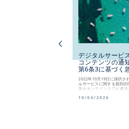
デジタルサービス
コンテンツの通知
第6条3に基づく
2022年10月19日に採択
ルサービスに関する規則(D
為をオンライン上でも違法
ィングサービスプロバイダ
10/04/2026
フォームに対し、違法コン
務を制定した。