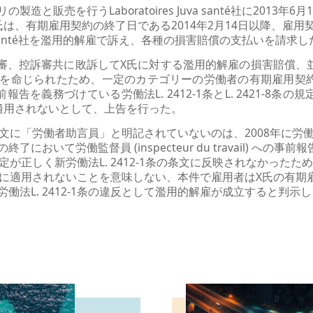
販売を行うLaboratoires Juva santé社に2013年6月
は、有期雇用契約の終了日である2014年2月14日以降、雇用
Juva santé社を濫用的解雇で訴え、各種の損害賠償の支払いを請求
santé社は第一審、控訴審共に敗訴してX氏に対する濫用的解雇の損害
を命じられたため、一定のカテゴリーの労働者の有期雇用契
ail) への事前報告を義務づけている労働法L. 2412-1条とL. 2421
適用されないとして、上告を行った。
条の条文に「労働者助言員」と明記されていないのは、2008年に
おいて労働監督員 (inspecteur du travail) への
12-8条の規定が正しく新労働法L. 2412-1条の条文に反映されなか
者助言員に適用されないことを意味しない、本件で雇用者はX氏の有
働法L. 2412-1条の違反として濫用的解雇が成立すると判示