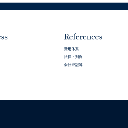
ess
References
費用体系
法律・判例
会社登記簿