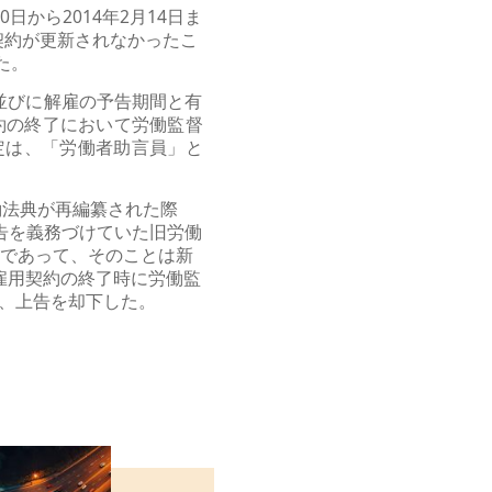
10日から2014年2月14日ま
契約が更新されなかったこ
した。
賠償、並びに解雇の予告期間と有
約の終了において労働監督
-8条の規定は、「労働者助言員」と
労働法典が再編纂された際
事前報告を義務づけていた旧労働
ったためであって、そのことは新
期雇用契約の終了時に労働監
し、上告を却下した。