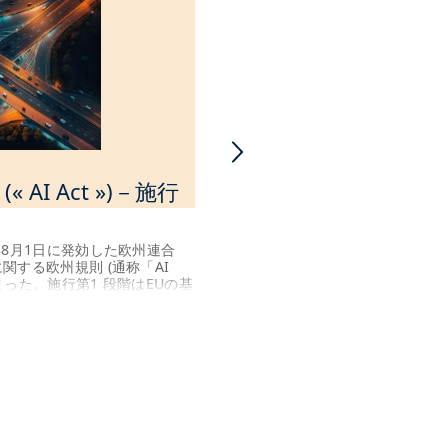
 AI Act »)－施行
家具付き賃貸で不
される条件
4年8月1日に発効した欧州連合
不動産富裕税 (IFI) は、1
に関する欧州規則 (通称「AI
人、またはその家族が職業を
始まった。施行第1 段階はEUの基
産資産の所有者に課される富
ないリスク」があるAIシステ
本人、またはその家族が職業
11/04/2025
2025年2月5日よりEU加盟
も、その不動産資産が家具付
れている。
が所得の大部分を占める場合
除される。