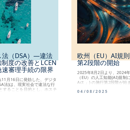
法（DSA）―違法
欧州（EU）AI規則 («
制度の改善とLCEN
第2段階の開始
急速審理手続の限界
2025年8月2日より、202
（EU）の人工知能(AI)規制
され11月16日に発効した、デジタ
Act 」) の施行第2段階が
SA法)は、現実社会で違法な行
本原則を侵害する「許容でき
とすることを目的とし、ホステ
04/08/2025
ムの全面禁止に関する規定で、
ー特に大型オンラインプラット
27か国全てで正式に適用さ
テンツの防止における新しい義