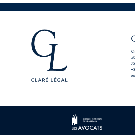
Cl
50
75
+3
co