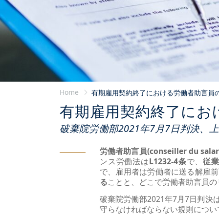
Home
有期雇用契約終了における労働者助言員
有期雇用契約終了にお
破棄院労働部2021年7月7日判決、上告番
労働者助言員(conseiller du salar
ンス労働法は
L1232-4条
で、
従業
で、雇用者は労働者に送る解雇前
る
ことと、どこで労働者助言員の
破棄院労働部2021年7月7日
守らなければならない規則につい