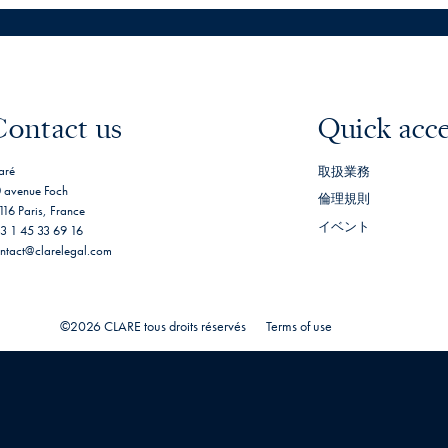
Contact us
Quick acc
aré
取扱業務
 avenue Foch
倫理規則
116 Paris, France
イベント
3 1 45 33 69 16
ntact@clarelegal.com
©2026 CLARE tous droits réservés
Terms of use