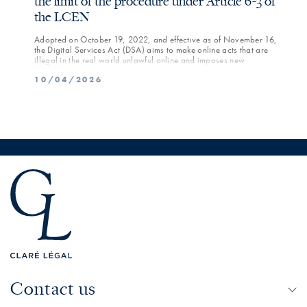
the limit of the procedure under Article 6-3 of
On Au
the LCEN
Some 
inclu
risks
Adopted on October 19, 2022, and effective as of November 16,
04/
the Digital Services Act (DSA) aims to make online acts that are
illegal in the real world unlawful online and imposes new
obligations on hosting service providers—particularly large online
10/04/2026
platforms—regarding the prevention of illegal content.
Contact us