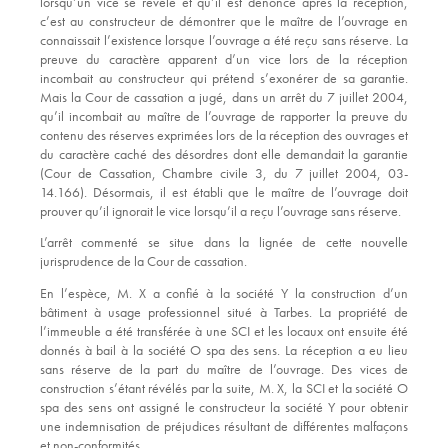
lorsqu’un vice se révèle et qu’il est dénoncé après la réception,
c’est au constructeur de démontrer que le maître de l’ouvrage en
connaissait l’existence lorsque l’ouvrage a été reçu sans réserve. La
preuve du caractère apparent d’un vice lors de la réception
incombait au constructeur qui prétend s’exonérer de sa garantie.
Mais la Cour de cassation a jugé, dans un arrêt du 7 juillet 2004,
qu’il incombait au maître de l’ouvrage de rapporter la preuve du
contenu des réserves exprimées lors de la réception des ouvrages et
du caractère caché des désordres dont elle demandait la garantie
(Cour de Cassation, Chambre civile 3, du 7 juillet 2004, 03-
14.166). Désormais, il est établi que le maître de l’ouvrage doit
prouver qu’il ignorait le vice lorsqu’il a reçu l’ouvrage sans réserve.
L’arrêt commenté se situe dans la lignée de cette nouvelle
jurisprudence de la Cour de cassation.
En l’espèce, M. X a confié à la société Y la construction d’un
bâtiment à usage professionnel situé à Tarbes. La propriété de
l’immeuble a été transférée à une SCI et les locaux ont ensuite été
donnés à bail à la société O spa des sens. La réception a eu lieu
sans réserve de la part du maître de l’ouvrage. Des vices de
construction s’étant révélés par la suite, M. X, la SCI et la société O
spa des sens ont assigné le constructeur la société Y pour obtenir
une indemnisation de préjudices résultant de différentes malfaçons
et non-conformités.