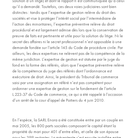
solution d’un litige) et dont le rapport n’est communiquée qu’à celui
qu’il a demandé. Toutefois, ces deux voies judiciaires sont bien
distinctes : tandis que l’expertise de gestion relève du droit des
sociétés et vise à protéger l’intérêt social par l’intermédiaire de
l’action des minoritaires, l’expertise préventive relève du droit
procédural et est largement admise dès lors que la conservation de
preuve de faits est pertinente et utile pour la solution du litige. Ni le
secret des affaires ni le secret professionnel n’est opposable à une
demande fondée sur l’article 145 du Code de procédure civile. Par
ailleurs, les deux expertises ne relèvent pas de la compétence de la
même juridiction. L’expertise de gestion est statuée par le juge du
fond en la forme des référés, alors que l’expertise préventive relève
de la compétence du juge des référés dont l’ordonnance est
exécutoire de droit. Ainsi, le président du Tribunal de commerce
saisi par une assignation en référé n’est pas compétent pour
ordonner une expertise de gestion sur le fondement de l’article
L.223-37 du Code de commerce, ce qui a été rappelé à l’occasion
d’un arrêt de la cour d’appel de Poitiers du 4 juin 2010.
En l’espèce, la SARL Enora a été constituée entre par un couple en
mai 2005, les 800 parts sociales composant le capital étant la
propriété du mari pour 401 d’entre elles, et celle de son épouse
pour les 399 restantes. La mésentente s’est ensuite installée entre