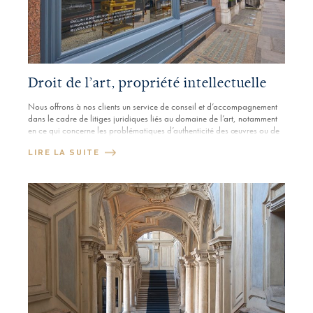
Droit de l’art, propriété intellectuelle
Nous offrons à nos clients un service de conseil et d’accompagnement
dans le cadre de litiges juridiques liés au domaine de l’art, notamment
en ce qui concerne les problématiques d’authenticité des œuvres ou de
violation des droits d’auteur. Nous mettons en œuvre nos compétences
LIRE LA SUITE
pour protéger et promouvoir les droits de propriété intellectuelle de nos
[…]