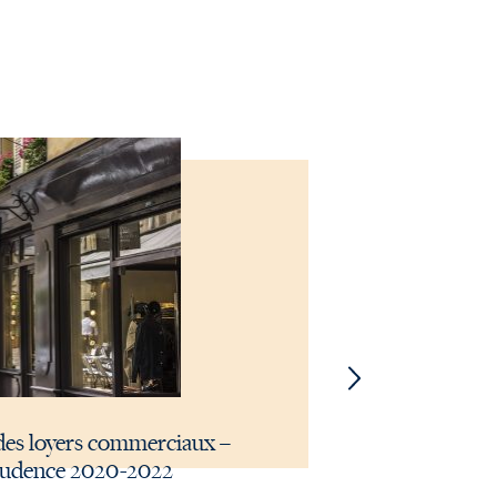
é des loyers commerciaux –
Obligation du
sprudence 2020-2022
faire assiste