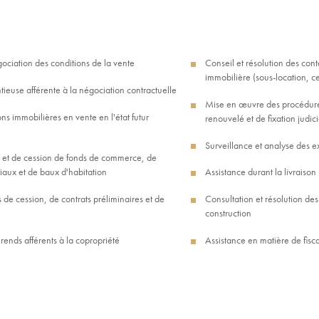
ciation des conditions de la vente
Conseil et résolution des cont
immobilière (sous-location, c
tieuse afférente à la négociation contractuelle
Mise en œuvre des procédures 
ns immobilières en vente en l'état futur
renouvelé et de fixation judic
Surveillance et analyse des ex
n et de cession de fonds de commerce, de
iaux et de baux d'habitation
Assistance durant la livraison
 de cession, de contrats préliminaires et de
Consultation et résolution des
construction
érends afférents à la copropriété
Assistance en matière de fisc