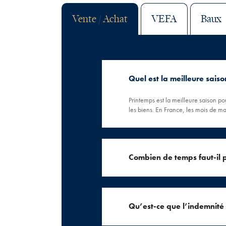
Vente / Achat
VEFA
Baux
Quel est la meilleure sai
Printemps est la meilleure saison po
les biens. En France, les mois de ma
Combien de temps faut-il
Qu’est-ce que l’indemnité