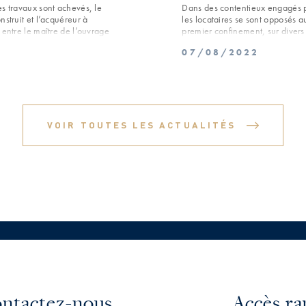
es travaux sont achevés, le
Dans des contentieux engagés p
nstruit et l’acquéreur à
les locataires se sont opposés 
 entre le maître de l’ouvrage
premier confinement, sur divers
 n’a pas vocation à intervenir aux
la Cour de cassation a mis fin à
07/08/2022
 intervient entre le vendeur et
arrêts du 30 juin 2022.
e possession de son bien. Une fois
éreur et détermine le point de
par le vendeur en application de
VOIR TOUTES LES ACTUALITÉS
ntactez-nous
Accès ra