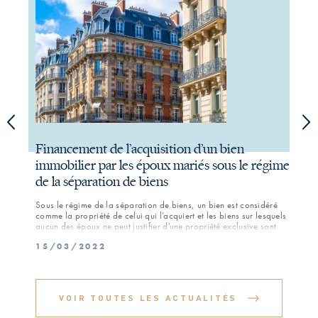
Financement de l’acquisition d’un bien
Con
immobilier par les époux mariés sous le régime
tes
de la séparation de biens
En ra
d'un 
Sous le régime de la séparation de biens, un bien est considéré
l’inc
comme la propriété de celui qui l’acquiert et les biens sur lesquels
civil
aucun des époux ne peut justifier d'une propriété exclusive sont
21/
; ou 
réputés leur appartenir indivisément, à chacun pour moitié (article
ologr
15/03/2022
1538 du Code civil). Sur la question de savoir si l’époux qui a
doit 
payé une somme plus importante que sa part de propriété a droit
une r
à remboursement à son conjoint, la jurisprudence récente de la
Cour de cassation intègre applique la notion de contribution aux
charges du mariage aux acquisitions immobilières pour
VOIR TOUTES LES ACTUALITÉS
considérer que l’époux qui a financé une acquisition immobilière
au-delà de sa part a simplement contribué aux charges du