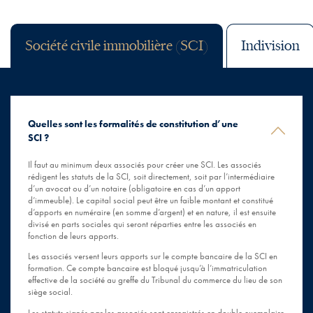
Société civile immobilière (SCI)
Indivision
Quelles sont les formalités de constitution d’une
SCI ?
Il faut au minimum deux associés pour créer une SCI. Les associés
rédigent les statuts de la SCI, soit directement, soit par l’intermédiaire
d’un avocat ou d’un notaire (obligatoire en cas d’un apport
d’immeuble). Le capital social peut être un faible montant et constitué
d’apports en numéraire (en somme d’argent) et en nature, il est ensuite
divisé en parts sociales qui seront réparties entre les associés en
fonction de leurs apports.
Les associés versent leurs apports sur le compte bancaire de la SCI en
formation. Ce compte bancaire est bloqué jusqu’à l’immatriculation
effective de la société au greffe du Tribunal du commerce du lieu de son
siège social.
Les statuts signés par les associés sont enregistrés en double exemplaire