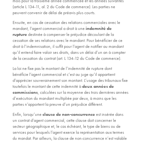
mois pour la troisième année commencée et les années suivantes
(article L 134-11, al. 2 du Code de commerce). Les parties ne
peuvent convenir de délai de préavis plus courts.
Ensuite, en cas de cessation des relations commerciales avec le
mandant, l’agent commercial a droit à une
indemnité de
rupture
destinée à compenser le préjudice découlant de la
cessation de ses relations avec le mandant. Pour bénéficier de ce
droit à l’indemnisation, il suffit pour l’agent de notifier au mandant
qu’il entend faire valoir ses droits, dans un délai d’un an à compter
de la cessation du contrat (art. L 134-12 du Code de commerce).
La loi ne fixe pas le montant de l’indemnité de rupture dont
bénéficie l’agent commercial et c’est au juge qu’il appartient
d’apprécier souverainement son montant. L’usage des tribunaux fixe
toutefois le montant de cette indemnité à
deux années de
commissions
, calculées sur la moyenne des trois dernières années
d’exécution du mandant multipliée par deux, à moins que les
parties n’apportent la preuve d’un préjudice différent.
Enfin, lorsqu’une
clause de non-concurrence
est insérée dans
un contrat d’agent commercial, cette clause doit concerner le
secteur géographique et, le cas échéant, le type de biens ou de
services pour lesquels l’agent exerce la représentation aux termes
du mandat. Par ailleurs, la clause de non-concurrence n’est valable