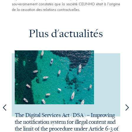
souverainement constatés que la société CELINHO était à l’origine
de la cessation des relations contractuelles.
Plus d'actualités
The Digital Services Act (DSA) – Improving
The
the notification system for illegal content and
the
the limit of the procedure under Article 6-3 of
On Au