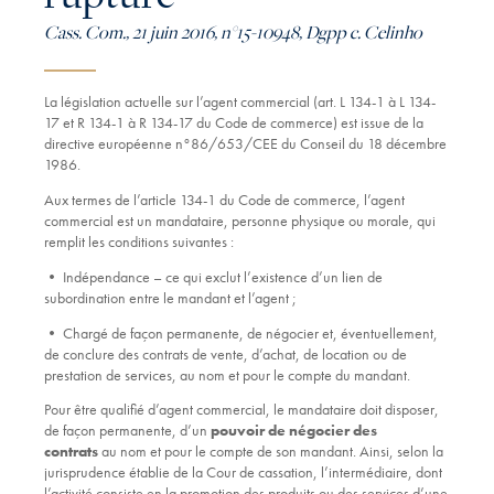
Cass. Com., 21 juin 2016, n°15-10948, Dgpp c. Celinho
La législation actuelle sur l’agent commercial (art. L 134-1 à L 134-
17 et R 134-1 à R 134-17 du Code de commerce) est issue de la
directive européenne n°86/653/CEE du Conseil du 18 décembre
1986.
Aux termes de l’article 134-1 du Code de commerce, l’agent
commercial est un mandataire, personne physique ou morale, qui
remplit les conditions suivantes :
• Indépendance – ce qui exclut l’existence d’un lien de
subordination entre le mandant et l’agent ;
• Chargé de façon permanente, de négocier et, éventuellement,
de conclure des contrats de vente, d’achat, de location ou de
prestation de services, au nom et pour le compte du mandant.
Pour être qualifié d’agent commercial, le mandataire doit disposer,
de façon permanente, d’un
pouvoir de négocier des
contrats
au nom et pour le compte de son mandant. Ainsi, selon la
jurisprudence établie de la Cour de cassation, l’intermédiaire, dont
l’activité consiste en la promotion des produits ou des services d’une