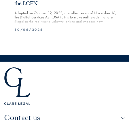
the LCEN
Some 
inclu
risks
Adopted on October 19, 2022, and effective as of November 16,
04/
the Digital Services Act (DSA) aims to make online acts that are
illegal in the real world unlawful online and imposes new
obligations on hosting service providers—particularly large online
10/04/2026
platforms—regarding the prevention of illegal content.
Contact us