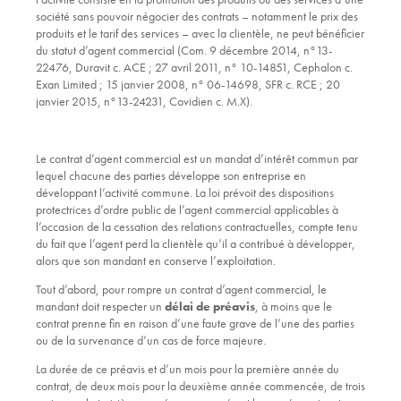
société sans pouvoir négocier des contrats – notamment le prix des
produits et le tarif des services – avec la clientèle, ne peut bénéficier
du statut d’agent commercial (Com. 9 décembre 2014, n°13-
22476,
Duravit c. ACE
; 27 avril 2011, n° 10-14851,
Cephalon c.
Exan Limited
; 15 janvier 2008, n° 06-14698,
SFR c. RCE
; 20
janvier 2015, n°13-24231,
Covidien c. M.X
).
Le contrat d’agent commercial est un mandat d’intérêt commun par
lequel chacune des parties développe son entreprise en
développant l’activité commune. La loi prévoit des dispositions
protectrices d’ordre public de l’agent commercial applicables à
l’occasion de la cessation des relations contractuelles, compte tenu
du fait que l’agent perd la clientèle qu’il a contribué à développer,
alors que son mandant en conserve l’exploitation.
Tout d’abord, pour rompre un contrat d’agent commercial, le
mandant doit respecter un
délai de préavis
, à moins que le
contrat prenne fin en raison d’une faute grave de l’une des parties
ou de la survenance d’un cas de force majeure.
La durée de ce préavis et d’un mois pour la première année du
contrat, de deux mois pour la deuxième année commencée, de trois