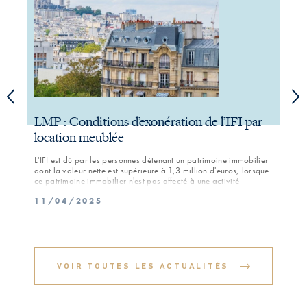
LMP : Conditions d’exonération de l’IFI par
San
location meublée
mill
de 
L'IFI est dû par les personnes détenant un patrimoine immobilier
dont la valeur nette est supérieure à 1,3 million d'euros, lorsque
Par d
ce patrimoine immobilier n'est pas affecté à une activité
concu
professionnelle. Par exception, lorsque le patrimoine immobilier
euros
11/04/2025
fait l'objet d'une location meublée qui procure plus de 23 000 €
Rolex
de recettes annuelles qui représentent plus de 50% des revenus du
21/
distr
foyer fiscal, il est considéré comme un actif professionnel de son
que, 
propriétaire et l'IFI est exonéré.
contr
vente
invoq
VOIR TOUTES LES ACTUALITÉS
contr
moyen