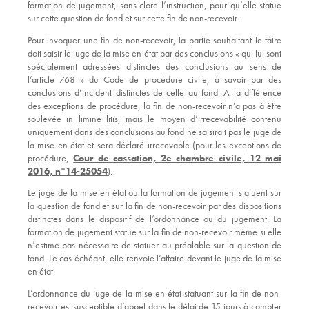
formation de jugement, sans clore l’instruction, pour qu’elle statue
sur cette question de fond et sur cette fin de non-recevoir.
Pour invoquer une fin de non-recevoir, la partie souhaitant le faire
doit saisir le juge de la mise en état par des conclusions « qui lui sont
spécialement adressées distinctes des conclusions au sens de
l’article 768 » du Code de procédure civile, à savoir par des
conclusions d’incident distinctes de celle au fond. A la différence
des exceptions de procédure, la fin de non-recevoir n’a pas à être
soulevée in limine litis, mais le moyen d’irrecevabilité contenu
uniquement dans des conclusions au fond ne saisirait pas le juge de
la mise en état et sera déclaré irrecevable (pour les exceptions de
procédure,
Cour de cassation, 2e chambre civile, 12 mai
2016, n°14-25054
).
Le juge de la mise en état ou la formation de jugement statuent sur
la question de fond et sur la fin de non-recevoir par des dispositions
distinctes dans le dispositif de l’ordonnance ou du jugement. La
formation de jugement statue sur la fin de non-recevoir même si elle
n’estime pas nécessaire de statuer au préalable sur la question de
fond. Le cas échéant, elle renvoie l’affaire devant le juge de la mise
en état.
L’ordonnance du juge de la mise en état statuant sur la fin de non-
recevoir est susceptible d’appel dans le délai de 15 jours à compter