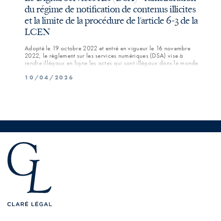
du régime de notification de contenus illicites
Règ
et la limite de la procédure de l'article 6-3 de la
l'In
LCEN
Le 2 
comme
Adopté le 19 octobre 2022 et entré en vigueur le 16 novembre
l'int
2022, le règlement sur les services numériques (DSA) vise à
l’int
rendre illégaux en ligne les actes qui sont illégaux dans le monde
04/
inacc
réel et impose de nouvelles obligations aux fournisseurs de
10/04/2026
services d'hébergement, en particulier aux grandes plateformes en
ligne, en matière de prévention des contenus illicites.