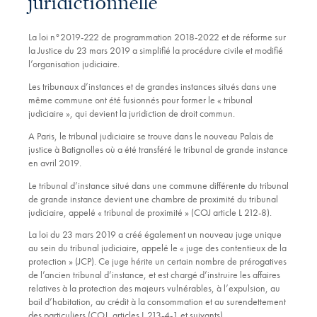
juridictionnelle
La loi n°2019-222 de programmation 2018-2022 et de réforme sur
la Justice du 23 mars 2019 a simplifié la procédure civile et modifié
l’organisation judiciaire.
Les tribunaux d’instances et de grandes instances situés dans une
même commune ont été fusionnés pour former le « tribunal
judiciaire », qui devient la juridiction de droit commun.
A Paris, le tribunal judiciaire se trouve dans le nouveau Palais de
justice à Batignolles où a été transféré le tribunal de grande instance
en avril 2019.
Le tribunal d’instance situé dans une commune différente du tribunal
de grande instance devient une chambre de proximité du tribunal
judiciaire, appelé « tribunal de proximité » (COJ article L 212-8).
La loi du 23 mars 2019 a créé également un nouveau juge unique
au sein du tribunal judiciaire, appelé le « juge des contentieux de la
protection » (JCP). Ce juge hérite un certain nombre de prérogatives
de l’ancien tribunal d’instance, et est chargé d’instruire les affaires
relatives à la protection des majeurs vulnérables, à l’expulsion, au
bail d’habitation, au crédit à la consommation et au surendettement
des particuliers (COJ, articles L 213-4-1 et suivants).