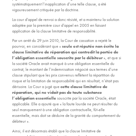
systématiquement l’inapplication d’une telle clause, a été
vigoureusement critiquée par la doctrine.
La cour d’appel de renvoi a donc résisté, et a maintenu la solution
adoptée par la première cour d’appel en 2005 en faisant
application de la clause limitative de responsabilité.
Par un arrêt du 29 juin 2010, la Cour de cassation a rejeté le
pourvoi, en considérant que «
seule est réputée non écrite la
clause limitative de réparation
qui contredit la portée de
l’obligation essentielle souscrite par le débiteur
», et que si
la société Oracle avait manqué à une obligation essentielle du
contrat, le montant de l’indemnisation négocié aux termes d’une
clause stipulant que les prix convenus reflètent la répartition du
risque et la limitation de responsabilité qui en résultait, n’était pas
dérisoire. La Cour a jugé que
cette clause limitative de
réparation, qui ne vidait pas de toute substance
l’obligation essentielle
souscrite par la société Oracle, était
applicable. Elle a ajouté que « la faute lourde ne peut résulter du
seul manquement à une obligation contractuelle, fût-elle
essentielle, mais doit se déduire de la gravité du comportement du
débiteur ».
Ainsi, il est désormais établi que la clause limitative de