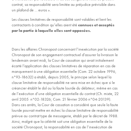
contrat, sa responsabilité sera limitée au préjudice prévisible dans
un plafond de … euros ».
Les clauses limitatives de responsabilité sont valables et lient les
contractants à condition qu’elles aient été
connues et acceptés
par la partie à laquelle elles sont opposées.
Dans les affaires Chronopost concernant l’inexécution par la société
Chronopost de son engagement contractuel d’assurer la livraison le
lendemain avant midi, la Cour de cassation qui avait initialement
écarté l’application des clauses limitatives de réparation en cas de
manquement à une obligation essentielle (Com. 22 octobre 1996,
n°93-18632) a établi, depuis 2005, le principe selon lequel la
clause limitative de responsabilité ne sera mise en échec que si le
créancier établit le dol ou la faute lourde du débiteur, même en cas
de l’exécution d’une obligation essentielle du contrat (Ch. mixte, 22
avril 2005 n°02-18326; Com. 21 février 2006 n°04-20139).
Dans ces arrêts, la Cour de cassation a considéré que seule la faute
lourde pouvait mettre en échec la clause limitative de responsabilité
prévue au contrat type de messagerie, établi par le décret de 1988.
Ainsi, malgré que la célérité soit une obligation essentielle de la
société Chronopost, la responsabilité en cas de l’inexécution de