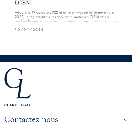
LCEN
Le 2 
comme
Adopté le 19 octobre 2022 et entré en vigueur le 16 novembre
l'int
2022, le règlement sur les services numériques (DSA) vise à
l’int
rendre illégaux en ligne les actes qui sont illégaux dans le monde
04/
inacc
réel et impose de nouvelles obligations aux fournisseurs de
10/04/2026
services d'hébergement, en particulier aux grandes plateformes en
ligne, en matière de prévention des contenus illicites.
Contactez-nous