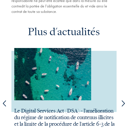
responsabilité ne peut être écartée que dans la mesure où elle
contredit la portée de l’obligation essentielle du et vide ainsi le
contrat de toute sa substance.
Plus d'actualités
Le Digital Services Act (DSA) - l’amélioration
Le 
du régime de notification de contenus illicites
Règ
et la limite de la procédure de l'article 6-3 de la
l'In