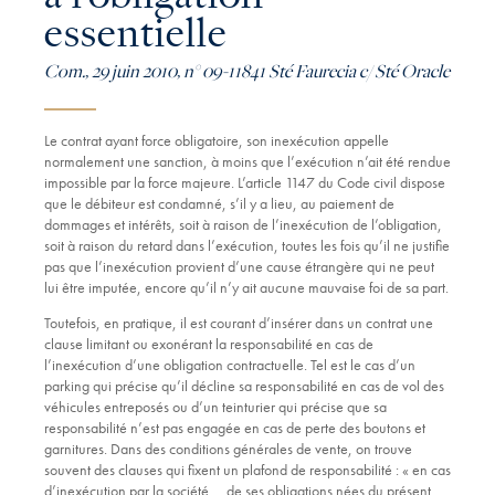
essentielle
Com., 29 juin 2010, n° 09-11841 Sté Faurecia c/ Sté Oracle
Le contrat ayant force obligatoire, son inexécution appelle
normalement une sanction, à moins que l’exécution n’ait été rendue
impossible par la force majeure. L’article 1147 du Code civil dispose
que le débiteur est condamné, s’il y a lieu, au paiement de
dommages et intérêts, soit à raison de l’inexécution de l’obligation,
soit à raison du retard dans l’exécution, toutes les fois qu’il ne justifie
pas que l’inexécution provient d’une cause étrangère qui ne peut
lui être imputée, encore qu’il n’y ait aucune mauvaise foi de sa part.
Toutefois, en pratique, il est courant d’insérer dans un contrat une
clause limitant ou exonérant la responsabilité en cas de
l’inexécution d’une obligation contractuelle. Tel est le cas d’un
parking qui précise qu’il décline sa responsabilité en cas de vol des
véhicules entreposés ou d’un teinturier qui précise que sa
responsabilité n’est pas engagée en cas de perte des boutons et
garnitures. Dans des conditions générales de vente, on trouve
souvent des clauses qui fixent un plafond de responsabilité : « en cas
d’inexécution par la société … de ses obligations nées du présent